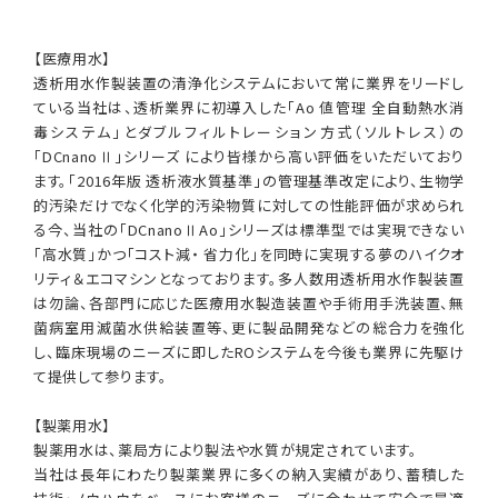
【医療用水】
透析用水作製装置の清浄化システムにおいて常に業界をリードし
ている当社は、透析業界に初導入した「Ao 値管理 全自動熱水消
毒システム」とダブルフィルトレーション方式（ソルトレス）の
「DCnanoⅡ」シリーズ により皆様から高い評価をいただいており
ます。「2016年版 透析液水質基準」の管理基準改定により、生物学
的汚染だけでなく化学的汚染物質に対しての性能評価が求められ
る今、当社の「DCnanoⅡAo」シリーズは標準型では実現できない
「高水質」かつ「コスト減・ 省力化」を同時に実現する夢のハイクオ
リティ＆エコマシンとなっております。多人数用透析用水作製装置
は勿論、各部門に応じた医療用水製造装置や手術用手洗装置、無
菌病室用滅菌水供給装置等、更に製品開発などの総合力を強化
し、臨床現場のニーズに即したROシステムを今後も業界に先駆け
て提供して参ります。
【製薬用水】
製薬用水は、薬局方により製法や水質が規定されています。
当社は長年にわたり製薬業界に多くの納入実績があり、蓄積した